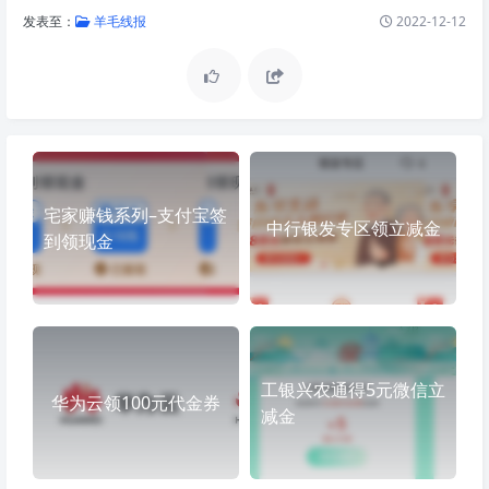
发表至：
羊毛线报
2022-12-12
宅家赚钱系列–支付宝签
中行银发专区领立减金
到领现金
工银兴农通得5元微信立
华为云领100元代金券
减金