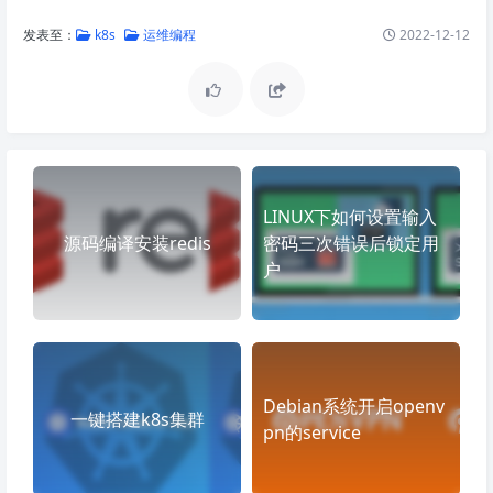
发表至：
k8s
运维编程
2022-12-12
LINUX下如何设置输入
源码编译安装redis
密码三次错误后锁定用
户
Debian系统开启openv
一键搭建k8s集群
pn的service