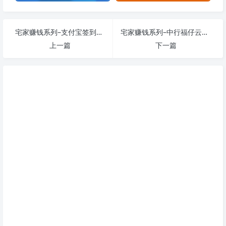
宅家赚钱系列–支付宝签到领现金
宅家赚钱系列–中行福仔云游记大水
上一篇
下一篇