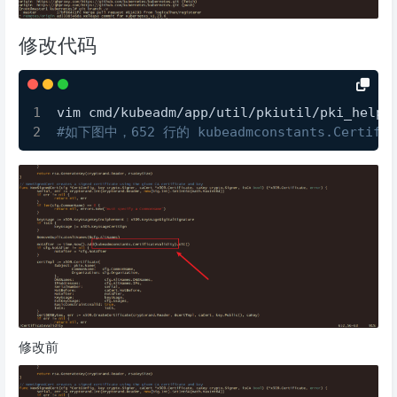
修改代码
vim cmd/kubeadm/app/util/pkiutil/pki_helpe
#如下图中，652 行的 kubeadmconstants.Certifica
修改前