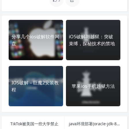
3
分享几个ios破解软件网
iOS破解与越狱：突破
盘
束缚，探秘技术的禁地
IOS破解 – 巨魔2安装教
苹果ios手机越狱方法
程
TikTok被美国一些大学禁止
java环境部署(oracle-jdk-8u201)