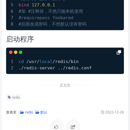
bind
127.0
.
0
.
1
#加 #注释掉，不然只能本机使用
#requirepass foobared
#后面改成密码，不然默认没有密码
启动程序
cd
 /usr/
local
/redis/bin
./redis-server ../redis.conf
正文完
redis
发表至：
redis
默认
2022-12-26