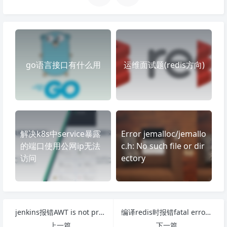
go语言接口有什么用
运维面试题(redis方向)
解决k8s中service暴露
Error jemalloc/jemallo
的端口使用公网ip无法
c.h: No such file or dir
访问
ectory
jenkins报错AWT is not properly configured on this server. Perhaps you need to run your container with “-Djava.awt.headless=true”
编译redis时报错fatal error: jemalloc/jemalloc.h: No such file or directory
上一篇
下一篇