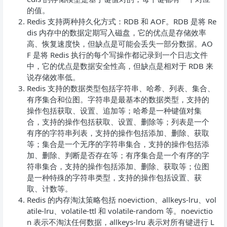
的值。
Redis 支持两种持久化方式：RDB 和 AOF。RDB 是将 Re
dis 内存中的数据定期写入磁盘，它的优点是存储效率
高、恢复速度快，但缺点是可能会丢失一部分数据。AO
F 是将 Redis 执行的每个写操作都记录到一个日志文件
中，它的优点是数据安全性高，但缺点是相对于 RDB 来
说存储效率低。
Redis 支持的数据类型包括字符串、哈希、列表、集合、
有序集合和位图。字符串是最基本的数据类型，支持的
操作包括获取、设置、追加等；哈希是一种键值对集
合，支持的操作包括获取、设置、删除等；列表是一个
有序的字符串列表，支持的操作包括添加、删除、获取
等；集合是一个无序的字符串集合，支持的操作包括添
加、删除、判断是否存在等；有序集合是一个有序的字
符串集合，支持的操作包括添加、删除、获取等；位图
是一种特殊的字符串类型，支持的操作包括设置、获
取、计数等。
Redis 的内存淘汰策略包括 noeviction、allkeys-lru、vol
atile-lru、volatile-ttl 和 volatile-random 等。noevictio
n 表示不淘汰任何数据，allkeys-lru 表示对所有键进行 L