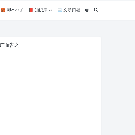
🏀 脚本小子
📕 知识库
📃 文章归档
广而告之