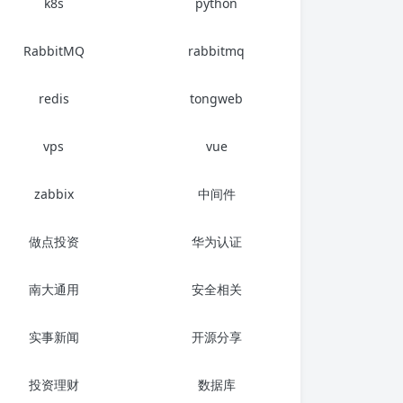
k8s
python
.1
 -o parent=eth
0
 macnet
RabbitMQ
rabbitmq
redis
tongweb
vps
vue
zabbix
中间件
做点投资
华为认证
南大通用
安全相关
etc/config/network
实事新闻
开源分享
投资理财
数据库