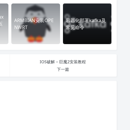
x
ARMBIAN安装OPE
容器化部署kafka及
压
NWRT
常见命令
IOS破解 – 巨魔2安装教程
下一篇