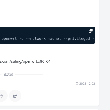
 openwrt -d --network macnet --privileged --ip=
192
.com/suling/openwrt:x86_64
正文完
2023-12-02