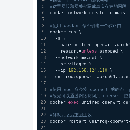
#创建一个 docker 虚拟网络
#这里网段和网关都写成真实存在的网段
docker network create -d macvl
#使用 docker 命令创建一个软路由
docker run \
  -d \
  --name=unifreq-openwrt-aarch
  --restart=
unless
-stopped \
  --network=macnet \
  --privileged \
  --ip=
192.168
.
124.110
 \
  unifreq/openwrt-aarch64:late
#使用 sed 命令将 openwrt 的静态 
#改完可以通过网络访问到 openwrt 控
docker 
exec
 unifreq-openwrt-aa
#修改完之后重启生效
docker restart unifreq-openwrt