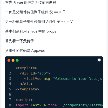
首先说 vue 组件之间传值有两种
一种是父组件传值到子组件 父 == > 子
另一种就是子组件传值到父组件 子 == > 父
基本都是利用了 vue 中的 props
首先看一下父传子
父组件的代码是 App.vue
<
template
>
<
div
id
=
"app"
>
<
TestVue
msg
=
"Welcome to Your Vue.js A
</
div
>
</
template
>
<
script
>
import
TestVue
from
'./components/TestVue.