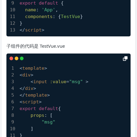
export
default
 {
name
: 
'App'
,
components
: {
TestVue
}
}
</
script
>
子组件的代码是 TestVue.vue
<
template
>
<
div
>
<
input
:value
=
"msg"
 >
</
div
>
</
template
>
<
script
>
export
default
{
props
: [
"msg"
    ]
}