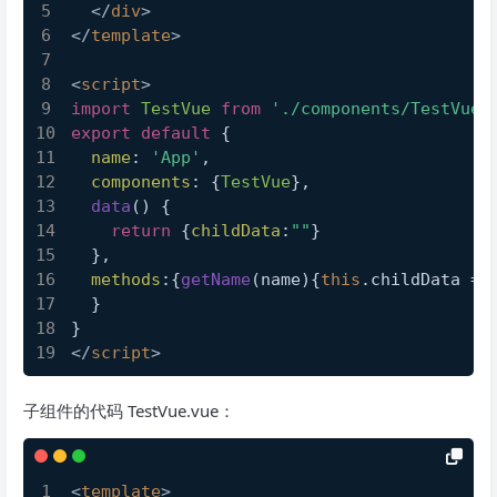
</
div
>
</
template
>
<
script
>
import
TestVue
from
'./components/TestVue.
export
default
 {
name
: 
'App'
,
components
: {
TestVue
},
data
(
) {
return
 {
childData
:
""
}
  },
methods
:{
getName
(
name
){
this
.
childData
 = 
  }
}
</
script
>
子组件的代码 TestVue.vue：
<
template
>