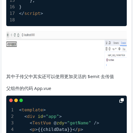
    },
}
</
script
>
其中子传父中其实还可以使用更加灵活的 $emit 去传值
父组件的代码 App.vue
<
template
>
<
div
id
=
"app"
>
<
TestVue
 @
zdy
=
"getName"
 />
<
p
>
{{childData}}
</
p
>