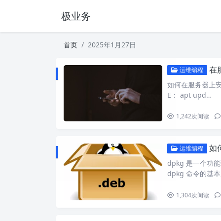
极业务
首页
2025年1月27日
在
运维编程
如何在服务器上安装 
E： apt upd…
1,242
次阅读
如何
运维编程
dpkg 是一个功
dpkg 命令的基本
1,304
次阅读