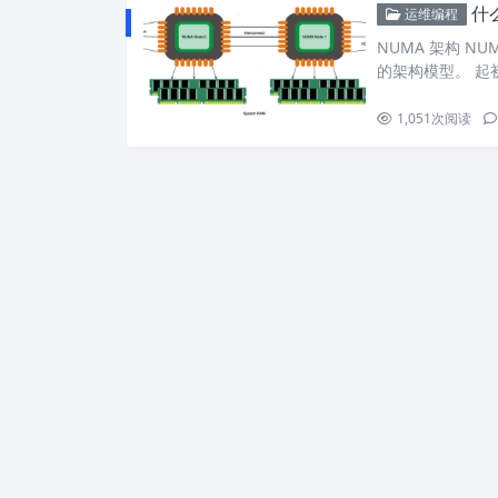
什
运维编程
NUMA 架构 N
的架构模型。 起初 
1,051
次阅读