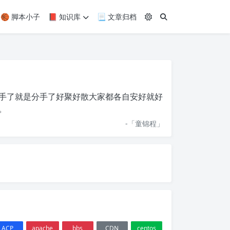
🏀 脚本小子
📕 知识库
📃 文章归档
手了就是分手了好聚好散大家都各自安好就好
。
-「
童锦程
」
ACP
apache
bbs
CDN
centos