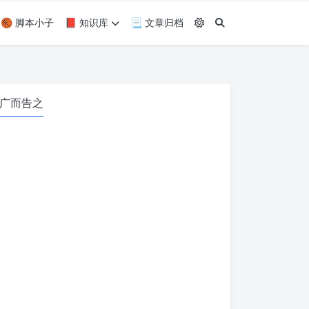
🏀 脚本小子
📕 知识库
📃 文章归档
广而告之