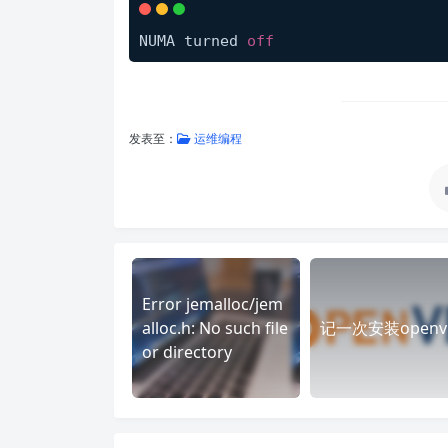
NUMA turned 
off
发表至：
运维编程
Error jemalloc/jem
alloc.h: No such file
记一次安装openv
or directory