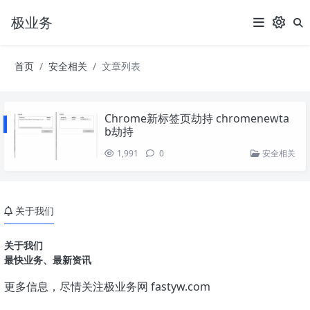
极业务
首页
安全相关
文章列表
Chrome新标签页劫持 chromenewta
b劫持
1,991
0
安全相关
关于我们
关于我们
最快业务、最新资讯
更多信息，尽情关注极业务网
fastyw.com