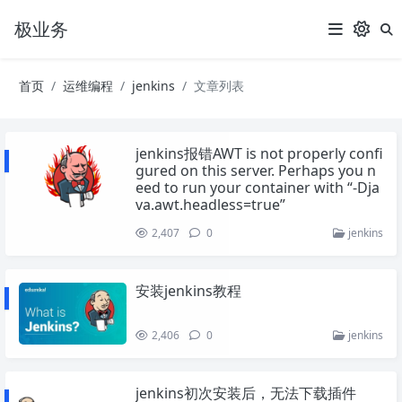
极业务
首页
运维编程
jenkins
文章列表
jenkins报错AWT is not properly confi
gured on this server. Perhaps you n
eed to run your container with “-Dja
va.awt.headless=true”
2,407
0
jenkins
安装jenkins教程
2,406
0
jenkins
jenkins初次安装后，无法下载插件