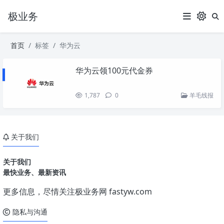
极业务
首页
标签
华为云
华为云领100元代金券
1,787
0
羊毛线报
关于我们
关于我们
最快业务、最新资讯
更多信息，尽情关注极业务网
fastyw.com
隐私与沟通