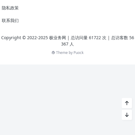
隐私政策
联系我们
Copyright © 2022-2025 极业务网
| 总访问量
61722
次
| 总访客数
56
367
人
Theme by
Puock