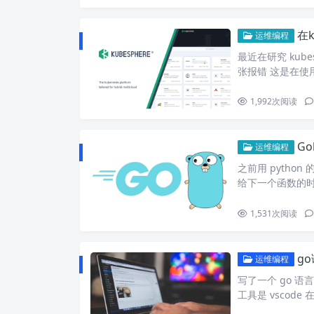
在
运维编程
最近在研究 kub
张报错 这是在使用
1,992
次阅读
Go
运维编程
之前用 pytho
给下一个函数的时
1,531
次阅读
go语
运维编程
写了一个 go 
工具是 vscode 在