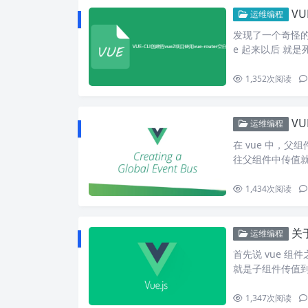
VU
运维编程
发现了一个奇怪的现
e 起来以后 就是
1,352
次阅读
V
运维编程
在 vue 中，父
往父组件中传值就
1,434
次阅读
关
运维编程
首先说 vue 组
就是子组件传值
1,347
次阅读