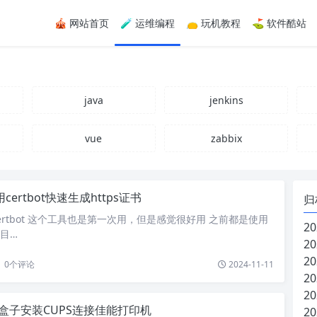
🎪 网站首页
🧪 运维编程
👝 玩机教程
⛳ 软件酷站
java
jenkins
vue
zabbix
certbot快速生成https证书
归
ertbot 这个工具也是第一次用，但是感觉很好用 之前都是使用
20
 目…
20
20
0
个评论
2024-11-11
20
20
1盒子安装CUPS连接佳能打印机
20