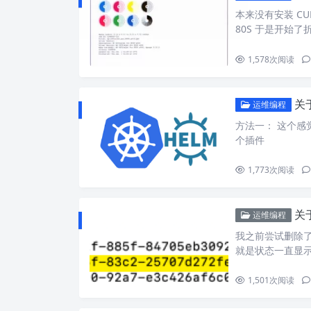
本来没有安装 CU
80S 于是开始了
1,578
次阅读
关
运维编程
方法一： 这个感
个插件
1,773
次阅读
关于
运维编程
我之前尝试删除了一个
就是状态一直显
1,501
次阅读