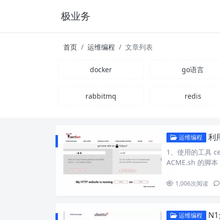
极业务
首页
运维编程
文章列表
docker
go语言
rabbitmq
redis
利用
运维编程
1、使用的工具 c
ACME.sh 的脚本
1,006
次阅读
N
运维编程